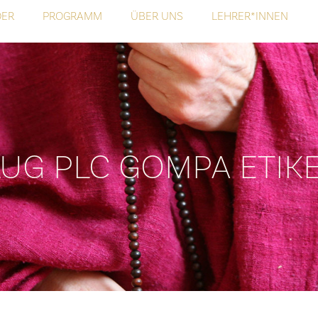
DER
PROGRAMM
ÜBER UNS
LEHRER*INNEN
UG PLC GOMPA ETIK