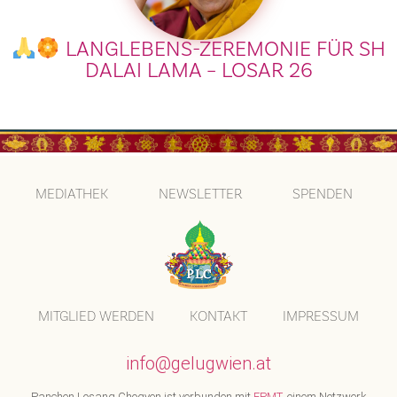
LANGLEBENS-ZEREMONIE FÜR SH
DALAI LAMA – LOSAR 26
MEDIATHEK
NEWSLETTER
SPENDEN
MITGLIED WERDEN
KONTAKT
IMPRESSUM
info@gelugwien.at
Panchen Losang Chogyen ist verbunden mit
FPMT
, einem Netzwerk