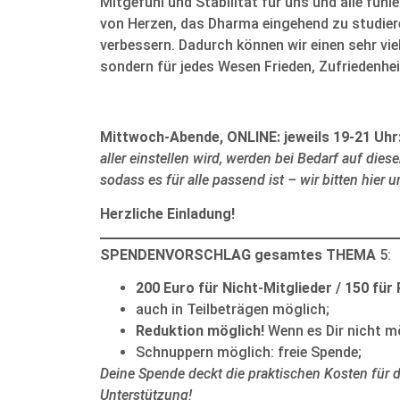
Mitgefühl und Stabilität für uns und alle fü
von Herzen, das Dharma eingehend zu studiere
verbessern. Dadurch können wir einen sehr vi
sondern für jedes Wesen Frieden, Zufriedenhei
Mittwoch-Abende, ONLINE: jeweils 19-21 Uhr
aller einstellen wird, werden bei Bedarf auf di
sodass es für alle passend ist – wir bitten hier u
Herzliche Einladung!
SPENDENVORSCHLAG gesamtes THEMA
5:
200 Euro für Nicht-Mitglieder / 150 für
auch in Teilbeträgen möglich;
Reduktion möglich!
Wenn es Dir nicht mö
Schnuppern möglich: freie Spende;
Deine Spende deckt die praktischen Kosten für d
Unterstützung!