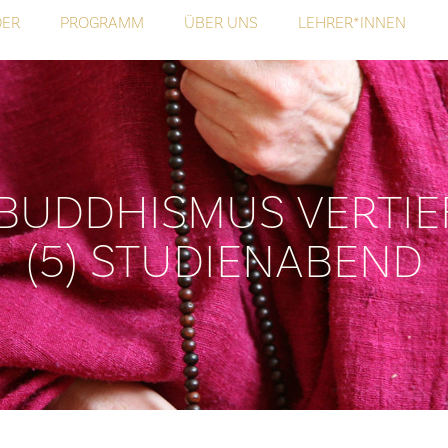
DER
PROGRAMM
ÜBER UNS
LEHRER*INNEN
BUDDHISMUS VERTIE
(5) STUDIENABEND