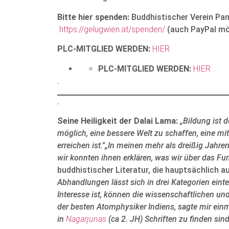
Bitte hier spenden:
Buddhistischer Verein P
https://gelugwien.at/spenden/
(auch PayPal mö
PLC-MITGLIED WERDEN:
HIER
PLC-MITGLIED WERDEN:
HIER
.
.
Seine Heiligkeit der Dalai Lama:
„Bildung ist 
möglich, eine bessere Welt zu schaffen, eine mitf
erreichen ist.”„In meinen mehr als dreißig Jahr
wir konnten ihnen erklären, was wir über das Fu
buddhistischer Literatur, die hauptsächlich a
Abhandlungen lässt sich in drei Kategorien einte
Interesse ist, können die wissenschaftlichen u
der besten Atomphysiker Indiens, sagte mir einm
in
Nagarjunas
(ca 2. JH) Schriften zu finden sind