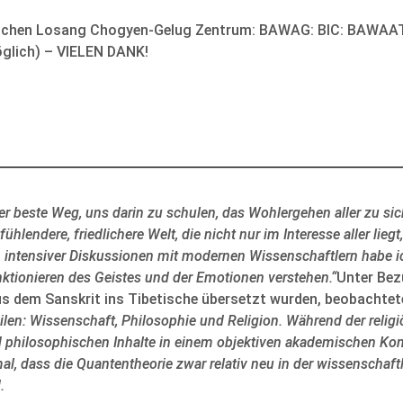
anchen Losang Chogyen-Gelug Zentrum: BAWAG: BIC: BAWAA
glich) – VIELEN DANK!
der beste Weg, uns darin zu schulen, das Wohlergehen aller zu s
ühlendere, friedlichere Welt, die nicht nur im Interesse aller lieg
en intensiver Diskussionen mit modernen Wissenschaftlern habe i
nktionieren des Geistes und der Emotionen verstehen.“
Unter Bez
us dem Sanskrit ins Tibetische übersetzt wurden, beobachtete 
ilen: Wissenschaft, Philosophie und Religion. Während der religi
nd philosophischen Inhalte in einem objektiven akademischen Ko
al, dass die Quantentheorie zwar relativ neu in der wissenschaft
.