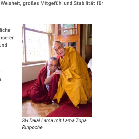
Weisheit, großes Mitgefühl und Stabilität für
a
liche
unseren
 und
r
n
SH Dalai Lama mit Lama Zopa
Rinpoche