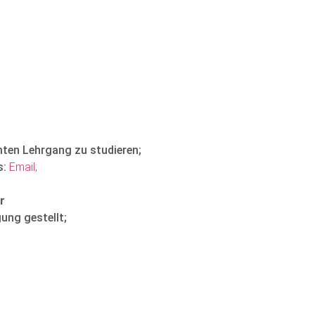
mten Lehrgang zu studieren;
s:
Email;
r
ung gestellt;