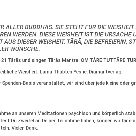
 ALLER BUDDHAS. SIE STEHT FÜR DIE WEISHEIT 
EN WERDEN. DIESE WEISHEIT IST DIE URSACHE
US DIESER WEISHEIT. TĀRĀ, DIE BEFREIERIN, 
LER WÜNSCHE.
n 21 Tārās und singen Tārās Mantra:
OM TĀRE TUTTĀRE TUR
eibliche Weisheit, Lama Thubten Yeshe, Diamantverlag.
r Spenden-Basis veranstaltet, wir sind über jede kleine oder 
nahme an unseren Meditationen psychisch und körperlich stabi
lltest Du Zweifel an Deiner Teilnahme haben, können wir Dir e
eln. Vielen Dank.