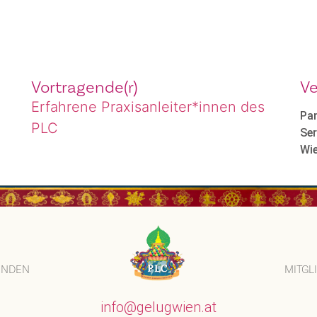
Vortragende(r)
Ve
Erfahrene Praxisanleiter*innen des
Pa
PLC
Se
Wi
ENDEN
MITGL
info@gelugwien.at