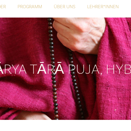
DER
PROGRAMM
ÜBER UNS
LEHRER*INNEN
ĀRYA TĀRĀ PUJA, HY