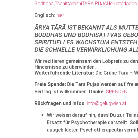
Sadhana TschittamaniTARA PUJA
Herunterladen
Englisch:
hier
ĀRYA TĀRĀ IST BEKANNT ALS MUTTER
BUDDHAS UND BODHISATTVAS GEBOR
SPIRITUELLES WACHSTUM ENTSTEHT A
DIE SCHNELLE VERWIRKLICHUNG AL
Wir rezitieren gemeinsam den Lobpreis zu de
Hindernisse zu überwinden.
Weiterführende Literatur:
Die Grüne Tara – W
Freie Spende:
Die Tara Pujas werden auf freie
Beitrag ist willkommen.
Danke
.
SPENDEN
Rückfragen und Infos
:
info@gelugwien.at
Wir weisen darauf hin, dass Du zur Teil
Ersatz für Psychotherapie darstellt. So
ausgebildeten Psychotherapeutin vermitt