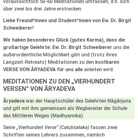
voraussichtlich 50-60 Meditationen umfassen, d.h. sich
über zwei bis drei Jahre erstrecken.
Liebe Freund*innen und Student*innen von Ew. Dr. Birgit
Schweiberer!
Wir haben besonderes Glück (gutes Karma), dass die
großartige Gelehrte: Ew. Dr. Birgit Schweiberer
uns die
außerordentliche Möglichkeit gibt und (trotz ihres
Langzeit-Retreats) Meditationen zu den
kostbaren
VERSE VON ĀRYADEVA für uns alle
anleiten wird.
MEDITATIONEN ZU DEN „VIERHUNDERT
VERSEN“ VON ĀRYADEVA
Āryadeva
war der Hauptschüler des Gelehrten Nāgārjuna
und gilt mit ihm gemeinsam als Wegbereiter der Schule
des Mittleren Weges (Madhyamika).
Seine
„Vierhundert Verse“ (Catuḥśataka)
fassen zwei
Schriften seines Lehrers zusammen, nämlich