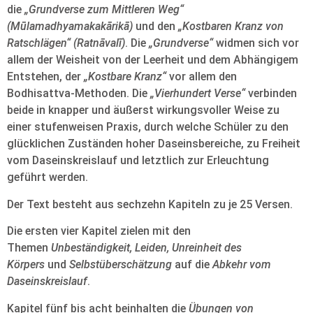
die
„Grundverse zum Mittleren Weg“
(
Mūlamadhyamakakārikā)
und den
„Kostbaren Kranz von
Ratschlägen“ (
Ratnāvalī)
. Die
„Grundverse“
widmen sich vor
allem der Weisheit von der Leerheit und dem Abhängigem
Entstehen, der
„Kostbare Kranz“
vor allem den
Bodhisattva-Methoden. Die
„Vierhundert Verse“
verbinden
beide in knapper und äußerst wirkungsvoller Weise zu
einer stufenweisen Praxis, durch welche Schüler zu den
glücklichen Zuständen hoher Daseinsbereiche, zu Freiheit
vom Daseinskreislauf und letztlich zur Erleuchtung
geführt werden.
Der Text besteht aus sechzehn Kapiteln zu je 25 Versen.
Die ersten vier Kapitel zielen mit den
Themen
Unbeständigkeit, Leiden, Unreinheit des
Körpers
und
Selbstüberschätzung
auf die
Abkehr vom
Daseinskreislauf
.
Kapitel fünf bis acht beinhalten die
Übungen von