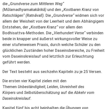
die
„Grundverse zum Mittleren Weg“
(
Mūlamadhyamakakārikā)
und den
„Kostbaren Kranz von
Ratschlägen“ (
Ratnāvalī)
. Die
„Grundverse“
widmen sich vor
allem der Weisheit von der Leerheit und dem Abhängigem
Entstehen, der
„Kostbare Kranz“
vor allem den
Bodhisattva-Methoden. Die
„Vierhundert Verse“
verbinden
beide in knapper und äußerst wirkungsvoller Weise zu
einer stufenweisen Praxis, durch welche Schüler zu den
glücklichen Zuständen hoher Daseinsbereiche, zu Freiheit
vom Daseinskreislauf und letztlich zur Erleuchtung
geführt werden.
Der Text besteht aus sechzehn Kapiteln zu je 25 Versen.
Die ersten vier Kapitel zielen mit den
Themen
Unbeständigkeit, Leiden, Unreinheit des
Körpers
und
Selbstüberschätzung
auf die
Abkehr vom
Daseinskreislauf
.
Kapitel fünf bis acht beinhalten die
Übungen von