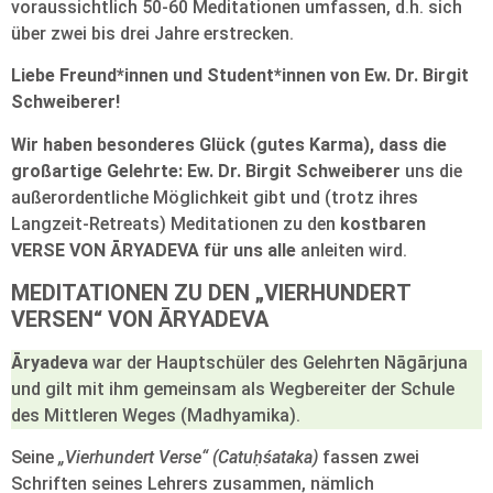
voraussichtlich 50-60 Meditationen umfassen, d.h. sich
über zwei bis drei Jahre erstrecken.
Liebe Freund*innen und Student*innen von Ew. Dr. Birgit
Schweiberer!
Wir haben besonderes Glück (gutes Karma), dass die
großartige Gelehrte: Ew. Dr. Birgit Schweiberer
uns die
außerordentliche Möglichkeit gibt und (trotz ihres
Langzeit-Retreats) Meditationen zu den
kostbaren
VERSE VON ĀRYADEVA für uns alle
anleiten wird.
MEDITATIONEN ZU DEN „VIERHUNDERT
VERSEN“ VON ĀRYADEVA
Āryadeva
war der Hauptschüler des Gelehrten Nāgārjuna
und gilt mit ihm gemeinsam als Wegbereiter der Schule
des Mittleren Weges (Madhyamika).
Seine
„Vierhundert Verse“ (Catuḥśataka)
fassen zwei
Schriften seines Lehrers zusammen, nämlich