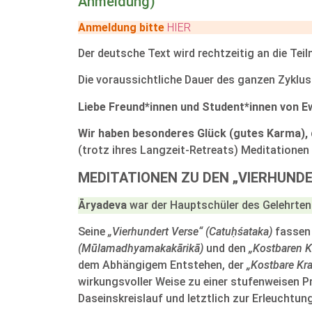
Anmeldung)
Anmeldung bitte
HIER
Der deutsche Text wird rechtzeitig an die Tei
Die voraussichtliche Dauer des ganzen Zyklus 
Liebe Freund*innen und Student*innen von Ew
Wir haben besonderes Glück (gutes Karma), d
(trotz ihres Langzeit-Retreats) Meditationen
MEDITATIONEN ZU DEN „VIERHUND
Āryadeva
war der Hauptschüler des Gelehrten
Seine
„Vierhundert Verse“ (Catuḥśataka)
fassen 
(
Mūlamadhyamakakārikā)
und den
„Kostbaren K
dem Abhängigem Entstehen, der
„Kostbare Kr
wirkungsvoller Weise zu einer stufenweisen P
Daseinskreislauf und letztlich zur Erleuchtun