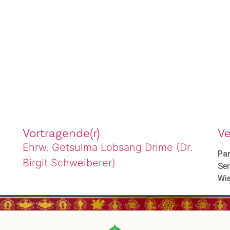
Vortragende(r)
Ve
Ehrw. Getsulma Lobsang Drime (Dr.
Pa
Birgit Schweiberer)
Se
Wi