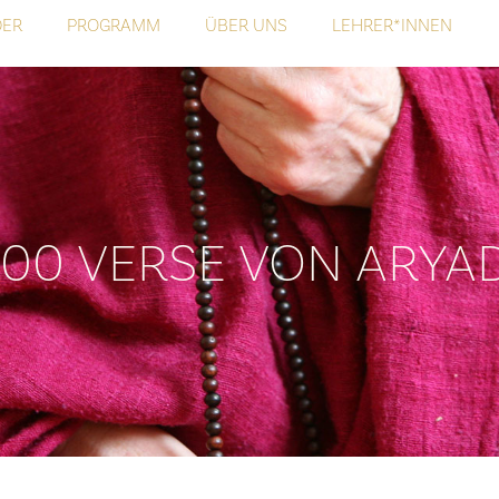
DER
PROGRAMM
ÜBER UNS
LEHRER*INNEN
00 VERSE VON ARYA