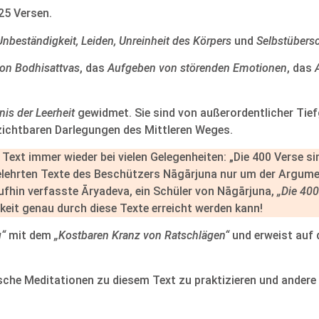
 25 Versen.
Unbeständigkeit, Leiden, Unreinheit des Körpers
und
Selbstübers
on Bodhisattvas
, das
Aufgeben von störenden Emotionen
, das
nis der Leerheit
gewidmet. Sie sind von außerordentlicher Tief
erzichtbaren Darlegungen des Mittleren Weges.
Text immer wieder bei vielen Gelegenheiten: „Die 400 Verse si
gelehrten Texte des Beschützers Nāgārjuna nur um der Argume
aufhin verfasste Āryadeva, ein Schüler von Nāgārjuna,
„Die 400
hkeit genau durch diese Texte erreicht werden kann!
g“
mit dem
„Kostbaren Kranz von Ratschlägen“
und erweist auf 
sche Meditationen zu diesem Text zu praktizieren und andere 