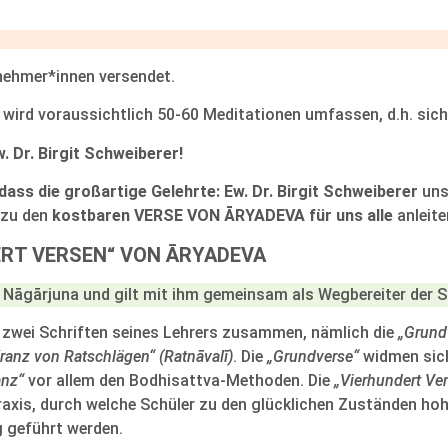
lnehmer*innen versendet.
wird voraussichtlich 50-60 Meditationen umfassen, d.h. sich 
. Dr. Birgit Schweiberer!
ass die großartige Gelehrte: Ew. Dr. Birgit Schweiberer
uns
 zu den
kostbaren VERSE VON ĀRYADEVA für uns alle
anleite
ERT VERSEN“ VON ĀRYADEVA
 Nāgārjuna und gilt mit ihm gemeinsam als Wegbereiter der 
zwei Schriften seines Lehrers zusammen, nämlich die
„Grund
ranz von Ratschlägen“ (
Ratnāvalī)
. Die
„Grundverse“
widmen sich
anz“
vor allem den Bodhisattva-Methoden. Die
„Vierhundert Ve
raxis, durch welche Schüler zu den glücklichen Zuständen hoh
g geführt werden.