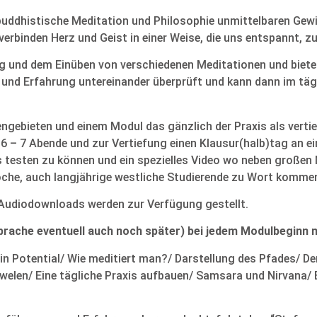
uddhistische Meditation und Philosophie unmittelbaren Gewin
verbinden Herz und Geist in einer Weise, die uns entspannt, z
g und dem Einüben von verschiedenen Meditationen und bieten
und Erfahrung untereinander überprüft und kann dann im täg
ebieten und einem Modul das gänzlich der Praxis als verti
6 – 7 Abende und zur Vertiefung einen Klausur(halb)tag an 
 testen zu können und ein spezielles Video wo neben großen M
che, auch langjährige westliche Studierende zu Wort komme
 Audiodownloads werden zur Verfügung gestellt.
sprache eventuell auch noch später) bei jedem Modulbeginn 
 Potential/ Wie meditiert man?/ Darstellung des Pfades/ Der/
uwelen/ Eine tägliche Praxis aufbauen/ Samsara und Nirvana/