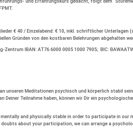
Einführungs- und Erfahrungskurs gedacht, folgt dem “Stufen
 FPMT.
lieder € 40 / Einzelabend: € 10, inkl. schriftlicher Unterlagen 
iellen Gründen von den kostbaren Belehrungen abgehalten we
ug-Zentrum IBAN: AT76 6000 0005 1000 7905; BIC: BAWAA
an unseren Meditationen psychisch und körperlich stabil sein
 an Deiner Teilnahme haben, können wir Dir ein psychologisch
mentally and physically stable in order to participate in our
y doubts about your participation, we can arrange a psycholo