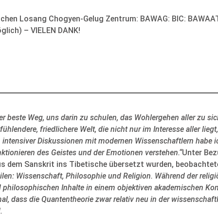
anchen Losang Chogyen-Gelug Zentrum: BAWAG: BIC: BAWAA
glich) – VIELEN DANK!
der beste Weg, uns darin zu schulen, das Wohlergehen aller zu s
ühlendere, friedlichere Welt, die nicht nur im Interesse aller lieg
en intensiver Diskussionen mit modernen Wissenschaftlern habe i
nktionieren des Geistes und der Emotionen verstehen.“
Unter Bez
us dem Sanskrit ins Tibetische übersetzt wurden, beobachtete 
ilen: Wissenschaft, Philosophie und Religion. Während der religi
nd philosophischen Inhalte in einem objektiven akademischen Ko
al, dass die Quantentheorie zwar relativ neu in der wissenschaft
.