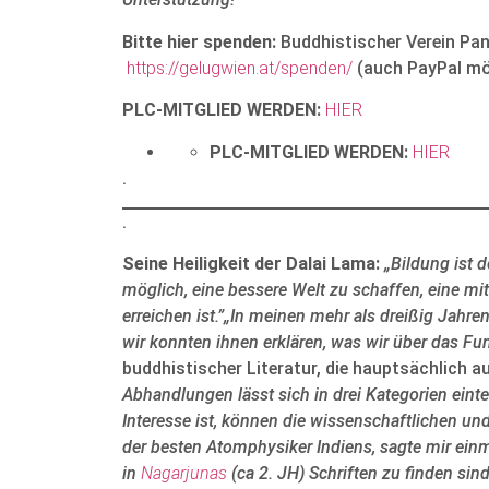
Bitte hier spenden:
Buddhistischer Verein P
https://gelugwien.at/spenden/
(auch PayPal mö
PLC-MITGLIED WERDEN:
HIER
PLC-MITGLIED WERDEN:
HIER
.
.
Seine Heiligkeit der Dalai Lama:
„Bildung ist 
möglich, eine bessere Welt zu schaffen, eine mitf
erreichen ist.”„In meinen mehr als dreißig Jahr
wir konnten ihnen erklären, was wir über das Fu
buddhistischer Literatur, die hauptsächlich a
Abhandlungen lässt sich in drei Kategorien einte
Interesse ist, können die wissenschaftlichen u
der besten Atomphysiker Indiens, sagte mir einm
in
Nagarjunas
(ca 2. JH) Schriften zu finden sind