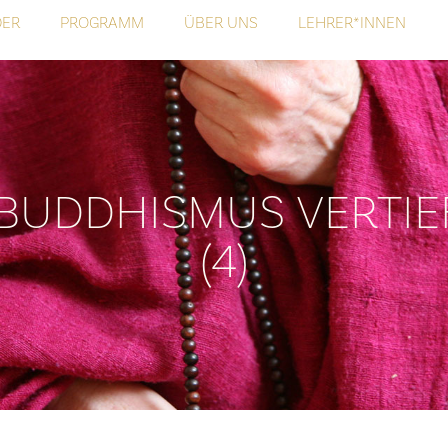
DER
PROGRAMM
ÜBER UNS
LEHRER*INNEN
BUDDHISMUS VERTIE
(4)