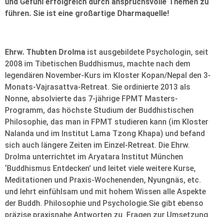
und Gefühl erfolgreich durch anspruchsvolle Themen zu
führen. Sie ist eine großartige Dharmaquelle!
Ehrw. Thubten Drolma
ist ausgebildete Psychologin, seit
2008 im Tibetischen Buddhismus, machte nach dem
legendären November-Kurs im Kloster Kopan/Nepal den 3-
Monats-Vajrasattva-Retreat. Sie ordinierte 2013 als
Nonne, absolvierte das 7-jährige FPMT Masters-
Programm, das höchste Studium der Buddhistischen
Philosophie, das man in FPMT studieren kann (im Kloster
Nalanda und im Institut Lama Tzong Khapa) und befand
sich auch längere Zeiten im Einzel-Retreat. Die Ehrw.
Drolma unterrichtet im Aryatara Institut München
‘Buddhismus Entdecken’ und leitet viele weitere Kurse,
Meditationen und Praxis-Wochenenden, Nyungnäs, etc.
und lehrt einfühlsam und mit hohem Wissen alle Aspekte
der Buddh. Philosophie und Psychologie.Sie gibt ebenso
präzise praxisnahe Antworten zu Fragen zur Umsetzung