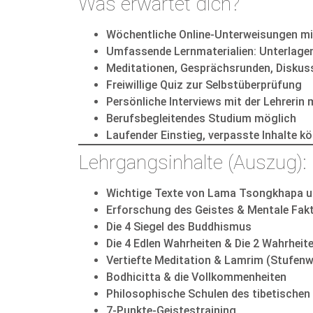
Was erwartet dich?
Wöchentliche Online-Unterweisungen mi
Umfassende Lernmaterialien: Unterlage
Meditationen, Gesprächsrunden, Disku
Freiwillige Quiz zur Selbstüberprüfung
Persönliche Interviews mit der Lehrerin
Berufsbegleitendes Studium möglich
Laufender Einstieg, verpasste Inhalte 
Lehrgangsinhalte (Auszug):
Wichtige Texte von Lama Tsongkhapa u
Erforschung des Geistes & Mentale Fakt
Die 4 Siegel des Buddhismus
Die 4 Edlen Wahrheiten & Die 2 Wahrheit
Vertiefte Meditation & Lamrim (Stufenw
Bodhicitta & die Vollkommenheiten
Philosophische Schulen des tibetische
7-Punkte-Geistestraining