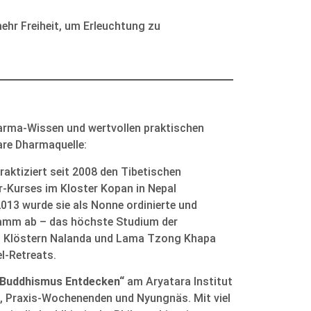
ehr Freiheit, um Erleuchtung zu
Dharma-Wissen und wertvollen praktischen
are Dharmaquelle:
aktiziert seit 2008 den Tibetischen
-Kurses im Kloster Kopan in Nepal
2013 wurde sie als Nonne ordinierte und
amm ab – das höchste Studium der
en Klöstern Nalanda und Lama Tzong Khapa
l-Retreats.
„Buddhismus Entdecken“
am Aryatara Institut
n, Praxis-Wochenenden und Nyungnäs. Mit viel