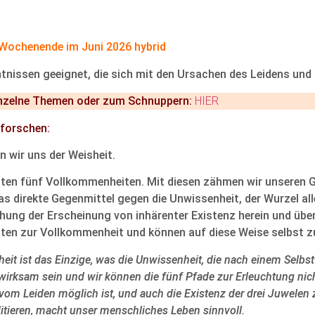
 Wochenende im Juni 2026 hybrid
nntnissen geeignet, die sich mit den Ursachen des Leidens u
nzelne Themen oder zum Schnuppern:
HIER
rforschen:
 wir uns der Weisheit.
rsten fünf Vollkommenheiten. Mit diesen zähmen wir unseren 
t das direkte Gegenmittel gegen die Unwissenheit, der Wurzel al
uschung der Erscheinung von inhärenter Existenz herein und üb
itäten zur Vollkommenheit und können auf diese Weise selbst
heit ist das Einzige, was die Unwissenheit, die nach einem Selbs
h wirksam sein und wir können die fünf Pfade zur Erleuchtung nic
vom Leiden möglich ist, und auch die Existenz der drei Juwelen z
itieren, macht unser menschliches Leben sinnvoll.