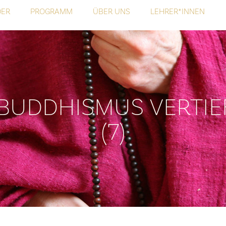
DER
PROGRAMM
ÜBER UNS
LEHRER*INNEN
BUDDHISMUS VERTIE
(7)