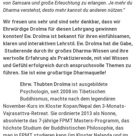
von Samsara und große Erleuchtung zu erlangen. Je mehr du
Dharma verstehst, desto mehr kannst du anderen nützen.”
Wir freuen uns sehr und sind sehr dankbar, dass wir
Ehrwürdige Drolma für diesen Lehrgang gewinnen
konnten! Ew. Drolma ist bekannt für ihren einfühlsamen,
klaren und interaktiven Lehrstil. Ew. Drolma hat die Gabe,
Studierende durch ihr großes Dharma-Wissen und ihre
wertvolle Erfahrung als Praktizierende, mit viel Wissen
und Gefühl erfolgreich durch anspruchsvolle Themen zu
führen. Sie ist eine großartige Dharmaquelle!
Ehrw. Thubten Drolma
ist ausgebildete
Psychologin, seit 2008 im Tibetischen
Buddhismus, machte nach dem legendären
November-Kurs im Kloster Kopan/Nepal den 3-Monats-
Vajrasattva-Retreat. Sie ordinierte 2013 als Nonne,
absolvierte das 7-jährige FPMT Masters-Programm, das
höchste Studium der Buddhistischen Philosophie, das
man in FPMT studieren kann (im Kloster Nalanda und im