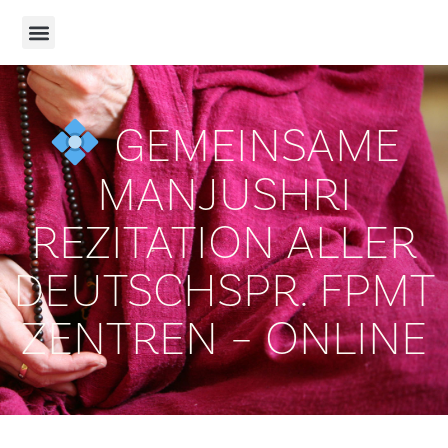
GEMEINSAME
MANJUSHRI
REZITATION ALLER
DEUTSCHSPR. FPMT
ZENTREN – ONLINE