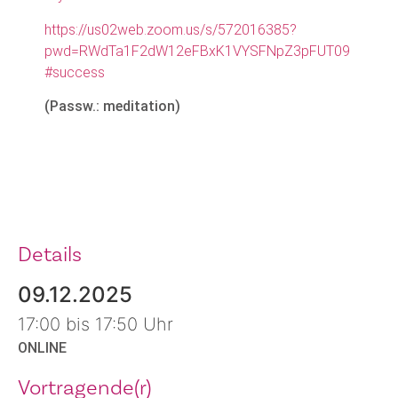
https://us02web.zoom.us/s/572016385?
pwd=RWdTa1F2dW12eFBxK1VYSFNpZ3pFUT09
#success
(Passw.: meditation)
Details
09.12.2025
17:00 bis 17:50 Uhr
ONLINE
Vortragende(r)