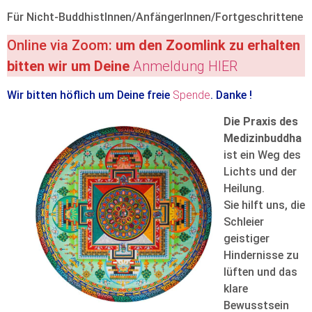
Für Nicht-BuddhistInnen/AnfängerInnen/Fortgeschrittene
Online via Zoom:
um den Zoomlink zu erhalten
bitten wir um Deine
Anmeldung HIER
Wir bitten höflich um Deine freie
Spende
. Danke !
Die Praxis des
Medizinbuddha
ist ein Weg des
Lichts und der
Heilung.
Sie hilft uns, die
Schleier
geistiger
Hindernisse zu
lüften und das
klare
Bewusstsein