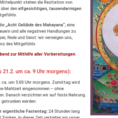
Mittelpunkt stehen die Rezitation von
 über den
elfgesichtigen, tausendarmigen
tgefühls.
die
„Acht Gelübde des Mahayana“
, eine
neuern und alle negativen Handlungen zu
r, Rede und Geist: wir verneigen uns,
enz des Mitgefühls.
Abend zur Mithilfe aller Vorbereitungen
:
s 21.2. um ca. 9 Uhr morgens):
 ca. um 5:00 Uhr morgens. Zumittag wird
ische Mahlzeit eingenommen – ohne
en. Danach verzichten wir auf feste Nahrung.
n getrunken werden.
er eigentliche Fastentag:
24 Stunden lang
 Trinken. In dieser Zeit vertiefen wir unser