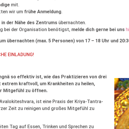
ndige
mit.
itten wir um
frühe Anmeldung
.
t in der Nähe des Zentrums
übernachten.
 bei der Organisation benötigst,
melde dich gerne bei uns
h
trum übernachten (max. 5 Personen) von 17 – 18 Uhr
und 20:3
ICHE EINLADUNG!
gnä so effektiv ist, wie das Praktizieren von drei
 extrem kraftvoll, um Krankheiten zu heilen,
r Mitgefühl zu öffnen.
alokiteshvara, ist eine Praxis der Kriya-Tantra-
urzer Zeit zu reinigen und großes Mitgefühl zu
weiten Tag auf Essen, Trinken und Sprechen zu