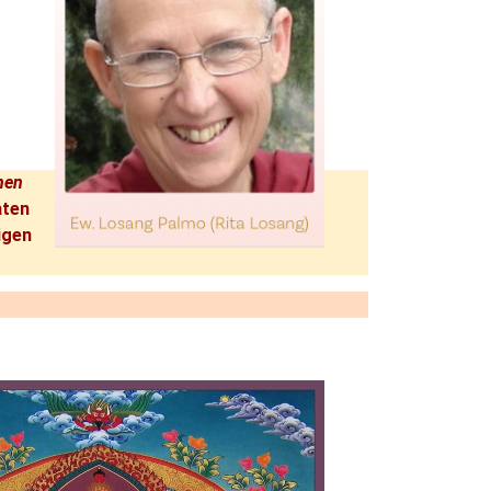
nen
aten
igen