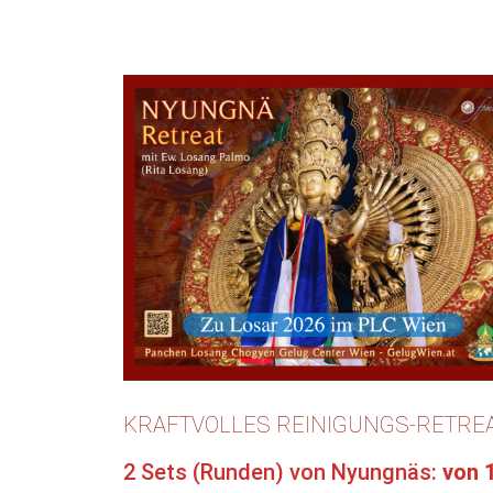
KRAFTVOLLES REINIGUNGS-RETREAT
2 Sets (Runden) von Nyungnäs:
von 