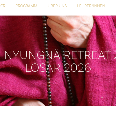
DER
PROGRAMM
ÜBER UNS
LEHRER*INNEN
NYUNGNÄ RETREAT 
LOSAR 2026