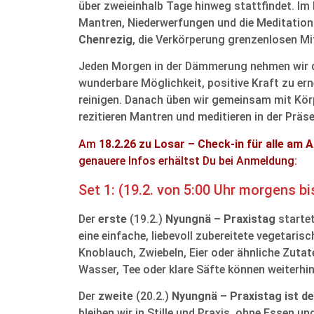
über zweieinhalb Tage hinweg stattfindet. Im 
Mantren, Niederwerfungen und die Meditation
Chenrezig
, die Verkörperung grenzenlosen Mi
Jeden Morgen in der Dämmerung nehmen wir 
wunderbare Möglichkeit, positive Kraft zu er
reinigen. Danach üben wir gemeinsam mit Körpe
rezitieren Mantren und meditieren in der Präs
Am
18.2.26 zu Losar – Check-in für alle am 
genauere Infos erhältst Du bei Anmeldung:
Set 1: (19.2. von 5:00 Uhr morgens bi
Der
erste
(19.2.)
Nyungnä – Praxistag
startet
eine einfache, liebevoll zubereitete vegetar
Knoblauch, Zwiebeln, Eier oder ähnliche Zutat
Wasser, Tee oder klare Säfte können weiterhi
Der
zweite
(20.2.)
Nyungnä – Praxistag
ist d
bleiben wir in Stille und Praxis, ohne Essen und