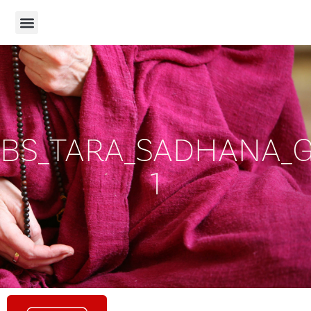
BS_TARA_SADHANA_G
1