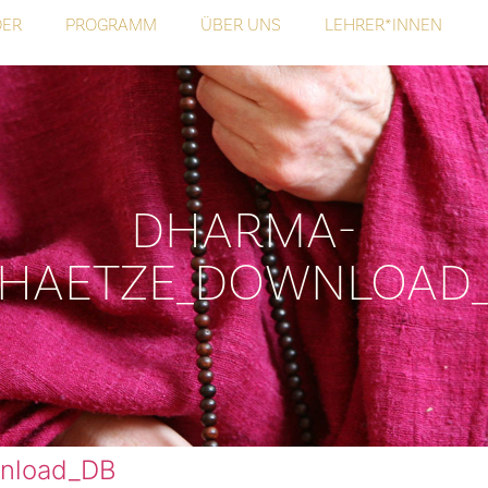
DER
PROGRAMM
ÜBER UNS
LEHRER*INNEN
DHARMA-
HAETZE_DOWNLOAD
nload_DB