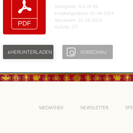
Dateigröße: 124.78 KB
Erstellungsdatum: 02-04-2024
Aktualisiert: 02-04-2024
Aufrufe: 271
HERUNTERLADEN
VORSCHAU
MEDIATHEK
NEWSLETTER
SP