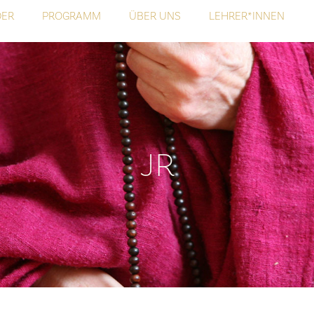
DER
PROGRAMM
ÜBER UNS
LEHRER*INNEN
JR