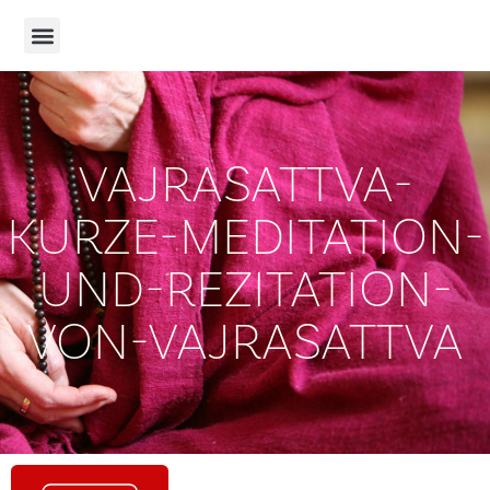
VAJRASATTVA-
KURZE-MEDITATION-
UND-REZITATION-
VON-VAJRASATTVA