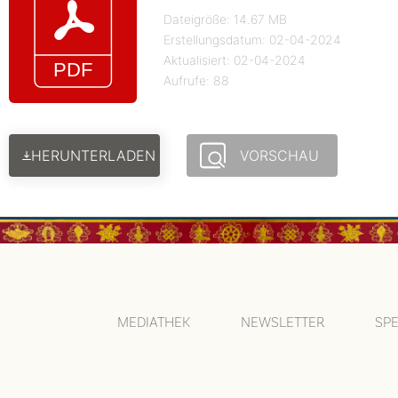
Dateigröße: 14.67 MB
Erstellungsdatum: 02-04-2024
Aktualisiert: 02-04-2024
Aufrufe: 88
HERUNTERLADEN
VORSCHAU
MEDIATHEK
NEWSLETTER
SP