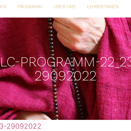
DER
PROGRAMM
ÜBER UNS
LEHRER*INNEN
LC-PROGRAMM-22_2
29092022
3-29092022